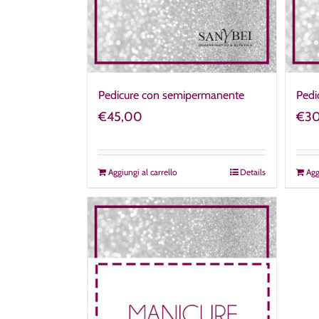
Pedicure con semipermanente
Pedi
€
45,00
€
3
Aggiungi al carrello
Details
Agg