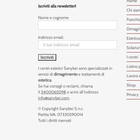
Home
Iscriviti alla newsletter!
Chi sia
Nome e cognome
Franchi
Dimagr
Indirizzo email:
Estetica
Solariu
I centri
Listino 
I centri estetici Sanybei sono specializzati in
servizi di
dimagrimento
e trattamenti di
Lavora 
estetica
.
Shop
Se hai consigli o reclami, chiama
il
3400065098
o scrivi all’indirizzo
Privacy 
info@sanybei.com
.
© Copyright Sanybei S.n.c.
Partita IVA: 07330590014
Tutti i diritti riservati