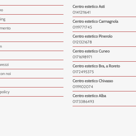
Centro estetico Asti
mo
0141211641
sing
Centro estetico Carmagnola
0119771745
imento
Centro estetico Pinerolo
0121321678
m
Centro estetico Cuneo
0171698971
prezzi
Centro estetico Bra, a Roreto
0172495375
con noi
Centro estetico Chivasso
0119102074
policy
Centro estetico Alba
0173386493