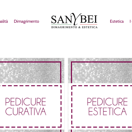
alità
Dimagrimento
Estetica
I