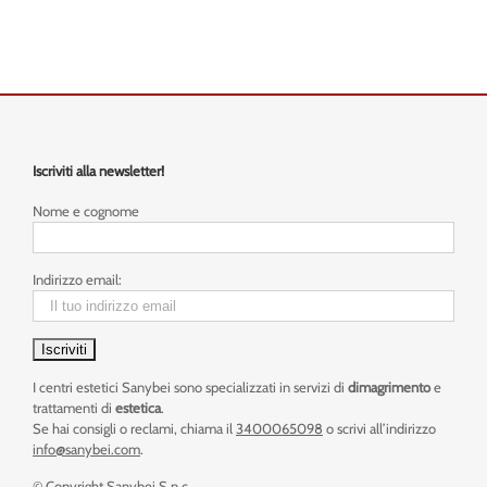
Iscriviti alla newsletter!
Nome e cognome
Indirizzo email:
I centri estetici Sanybei sono specializzati in servizi di
dimagrimento
e
trattamenti di
estetica
.
Se hai consigli o reclami, chiama il
3400065098
o scrivi all’indirizzo
info@sanybei.com
.
© Copyright Sanybei S.n.c.