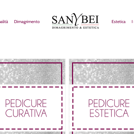
alità
Dimagrimento
Estetica
I