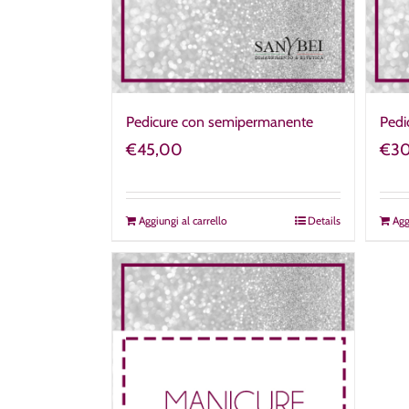
Pedicure con semipermanente
Pedi
€
45,00
€
3
Aggiungi al carrello
Details
Agg