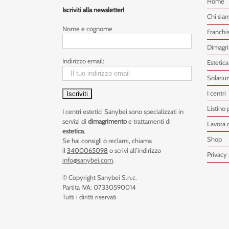
Home
Iscriviti alla newsletter!
Chi sia
Nome e cognome
Franchi
Dimagr
Indirizzo email:
Estetica
Solariu
I centri
Listino 
I centri estetici Sanybei sono specializzati in
servizi di
dimagrimento
e trattamenti di
Lavora 
estetica
.
Shop
Se hai consigli o reclami, chiama
il
3400065098
o scrivi all’indirizzo
Privacy 
info@sanybei.com
.
© Copyright Sanybei S.n.c.
Partita IVA: 07330590014
Tutti i diritti riservati