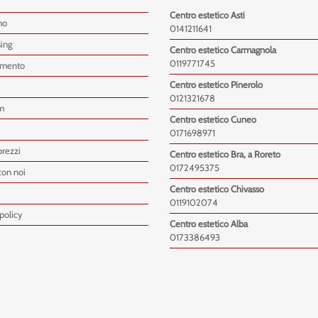
Centro estetico Asti
mo
0141211641
sing
Centro estetico Carmagnola
0119771745
imento
Centro estetico Pinerolo
0121321678
m
Centro estetico Cuneo
0171698971
prezzi
Centro estetico Bra, a Roreto
0172495375
con noi
Centro estetico Chivasso
0119102074
policy
Centro estetico Alba
0173386493