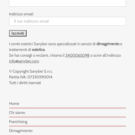
Indirizzo email:
I centri estetici Sanybei sono specializzati in servizi di
dimagrimento
e
trattamenti di
estetica
.
Se hai consigli o reclami, chiama il
3400065098
o scrivi all’indirizzo
info@sanybei.com
.
© Copyright Sanybei S.n.c.
Partita IVA: 07330590014
Tutti i diritti riservati
Home
Chi siamo
Franchising
Dimagrimento