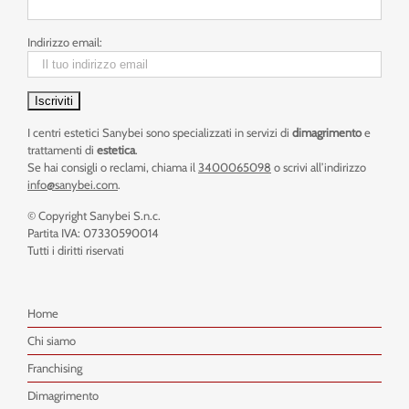
Indirizzo email:
I centri estetici Sanybei sono specializzati in servizi di
dimagrimento
e
trattamenti di
estetica
.
Se hai consigli o reclami, chiama il
3400065098
o scrivi all’indirizzo
info@sanybei.com
.
© Copyright Sanybei S.n.c.
Partita IVA: 07330590014
Tutti i diritti riservati
Home
Chi siamo
Franchising
Dimagrimento