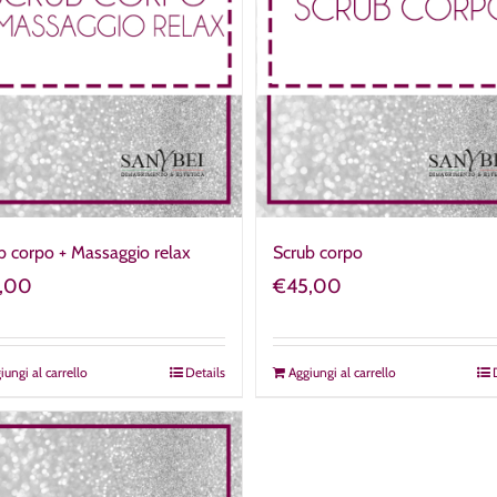
b corpo + Massaggio relax
Scrub corpo
,00
€
45,00
iungi al carrello
Details
Aggiungi al carrello