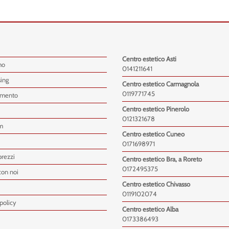
Centro estetico Asti
mo
0141211641
sing
Centro estetico Carmagnola
0119771745
imento
Centro estetico Pinerolo
0121321678
m
Centro estetico Cuneo
0171698971
prezzi
Centro estetico Bra, a Roreto
0172495375
con noi
Centro estetico Chivasso
0119102074
policy
Centro estetico Alba
0173386493