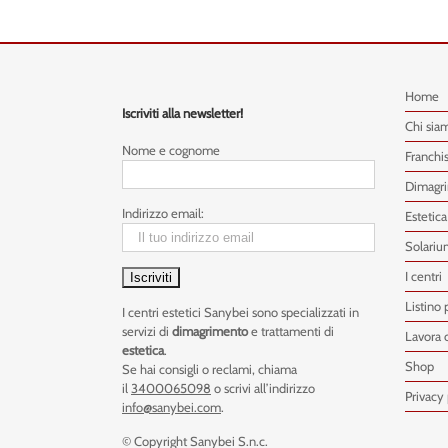
Home
Iscriviti alla newsletter!
Chi sia
Nome e cognome
Franchi
Dimagr
Indirizzo email:
Estetica
Solariu
I centri
Listino 
I centri estetici Sanybei sono specializzati in
servizi di
dimagrimento
e trattamenti di
Lavora 
estetica
.
Shop
Se hai consigli o reclami, chiama
il
3400065098
o scrivi all’indirizzo
Privacy 
info@sanybei.com
.
© Copyright Sanybei S.n.c.