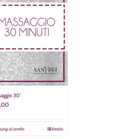
aggio 30′
,00
iungi al carrello
Details