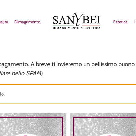
alità
Dimagrimento
Estetica
I
i pagamento. A breve ti invieremo un bellissimo buono 
ollare nello SPAM
)
lo.