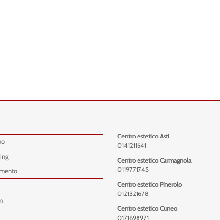
Centro estetico Asti
mo
0141211641
sing
Centro estetico Carmagnola
0119771745
imento
Centro estetico Pinerolo
0121321678
m
Centro estetico Cuneo
0171698971