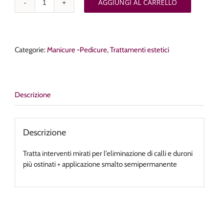
AGGIUNGI AL CARRELLO
Pedicure
con
semipermanente
quantità
Categorie:
Manicure -Pedicure
,
Trattamenti estetici
Descrizione
Descrizione
Tratta interventi mirati per l’eliminazione di calli e duroni
più ostinati + applicazione smalto semipermanente