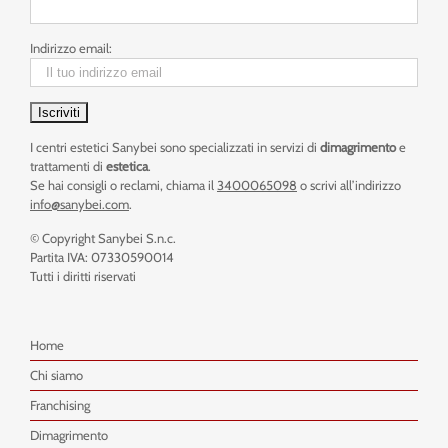
Indirizzo email:
I centri estetici Sanybei sono specializzati in servizi di
dimagrimento
e
trattamenti di
estetica
.
Se hai consigli o reclami, chiama il
3400065098
o scrivi all’indirizzo
info@sanybei.com
.
© Copyright Sanybei S.n.c.
Partita IVA: 07330590014
Tutti i diritti riservati
Home
Chi siamo
Franchising
Dimagrimento