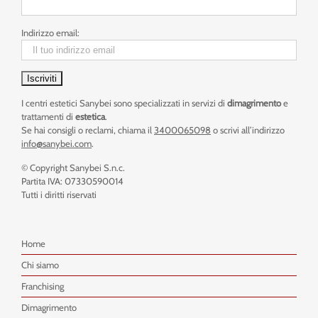
Indirizzo email:
I centri estetici Sanybei sono specializzati in servizi di
dimagrimento
e
trattamenti di
estetica
.
Se hai consigli o reclami, chiama il
3400065098
o scrivi all’indirizzo
info@sanybei.com
.
© Copyright Sanybei S.n.c.
Partita IVA: 07330590014
Tutti i diritti riservati
Home
Chi siamo
Franchising
Dimagrimento