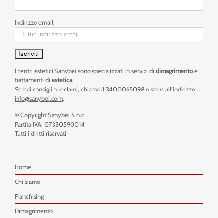
Indirizzo email:
I centri estetici Sanybei sono specializzati in servizi di
dimagrimento
e
trattamenti di
estetica
.
Se hai consigli o reclami, chiama il
3400065098
o scrivi all’indirizzo
info@sanybei.com
.
© Copyright Sanybei S.n.c.
Partita IVA: 07330590014
Tutti i diritti riservati
Home
Chi siamo
Franchising
Dimagrimento